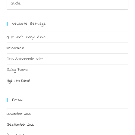
Search
this
website
Neueste Beiträge
Gute Nacht Carpe diem
Krantermin
Das Saisonende naht
Spicy Pasta
Algen im Kanal
Archiv
November 2020
September 2020