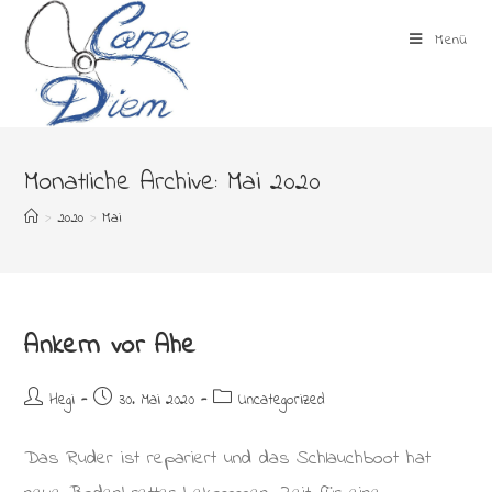
Zum
Inhalt
Menü
springen
Monatliche Archive: Mai 2020
>
2020
>
Mai
Ankern vor Ahe
Beitrags-
Beitrag
Beitrags-
Hegi
30. Mai 2020
Uncategorized
Autor:
veröffentlicht:
Kategorie:
Das Ruder ist repariert und das Schlauchboot hat