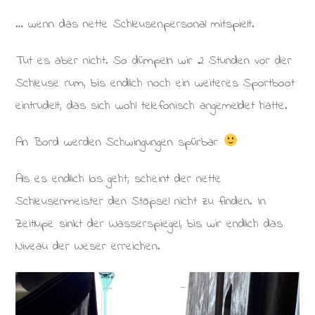
… wenn das nette Schleusenpersonal mitspielt.
Tut es aber nicht. So dümpeln wir 2 Stunden vor der
Schleuse rum, bis endlich noch ein weiteres Sportboot
eintrudelt, das sich wohl telefonisch angemeldet hatte.
An Bord werden Schwingungen spürbar
Als es endlich los geht, scheint der nette
Schleusenmeister den Stöpsel nicht zu finden. In
Zeitlupe sinkt der Wasserspiegel, bis wir endlich das
Niveau der Weser erreichen.