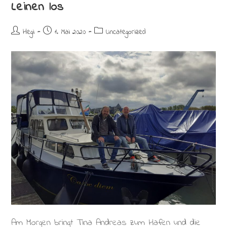
Leinen los
Beitrags-
Beitrag
Beitrags-
Hegi
1. Mai 2020
Uncategorized
Autor:
veröffentlicht:
Kategorie:
Am Morgen bringt Tina Andreas zum Hafen und die