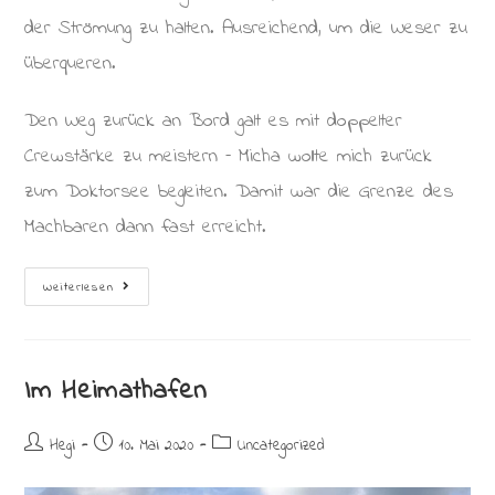
der Strömung zu halten. Ausreichend, um die Weser zu
überqueren.
Den Weg zurück an Bord galt es mit doppelter
Crewstärke zu meistern – Micha wollte mich zurück
zum Doktorsee begleiten. Damit war die Grenze des
Machbaren dann fast erreicht.
Ankern
Weiterlesen
Vor
Ahe
Im Heimathafen
Beitrags-
Beitrag
Beitrags-
Hegi
10. Mai 2020
Uncategorized
Autor:
veröffentlicht:
Kategorie: