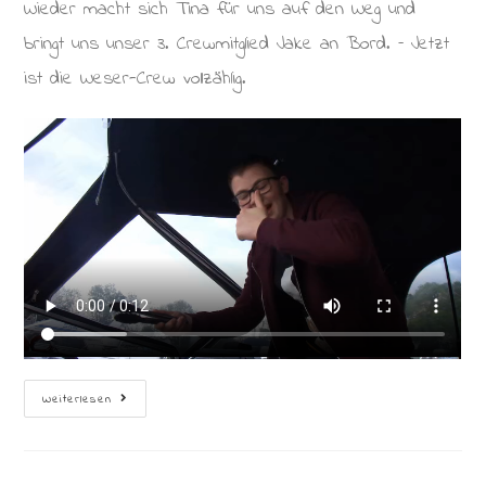
Wieder macht sich Tina für uns auf den Weg und
bringt uns unser 3. Crewmitglied Jake an Bord. – Jetzt
ist die Weser-Crew vollzählig.
Mittellandkanal
Weiterlesen