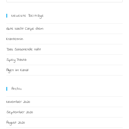
this
website
Neueste Beiträge
Gute Nacht Carpe diem
Krantermin
Das Saisonende naht
Spicy Pasta
Algen im Kanal
Archiv
November 2020
September 2020
August 2020