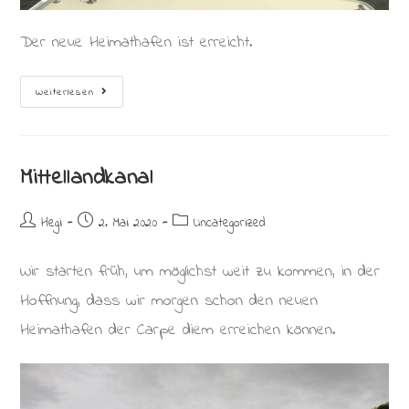
Der neue Heimathafen ist erreicht.
Weser
Weiterlesen
Mit
Wenig
Ruderwirkung
Mittellandkanal
Beitrags-
Beitrag
Beitrags-
Hegi
2. Mai 2020
Uncategorized
Autor:
veröffentlicht:
Kategorie:
Wir starten früh, um möglichst weit zu kommen, in der
Hoffnung, dass wir morgen schon den neuen
Heimathafen der Carpe diem erreichen können.