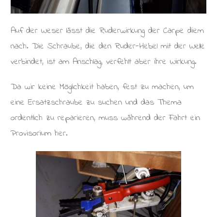
Auf der Weser lässt die Ruderwirkung der Carpe diem
nach. Die Schraube, die den Ruder-Hebel mit der Welle
verbindet, ist am Anschlag, verfehlt aber ihre Wirkung.
Da wir keine Möglichkeit haben, fest zu machen, um
eine Ersatzschraube zu suchen und das Thema
ordentlich zu reparieren, muss während der Fahrt ein
Provisorium her.