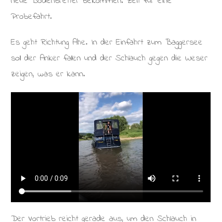
neue Bodenbretter bekommen. Zeit für eine
Probefahrt.
Es geht Richtung Ahe. In der Einfahrt zum Baggersee
soll der Anker fallen und der Schlauch gegen die Weser
zeigen, was er kann.
Der Vortrieb reicht gerade aus, um den Schlauch in