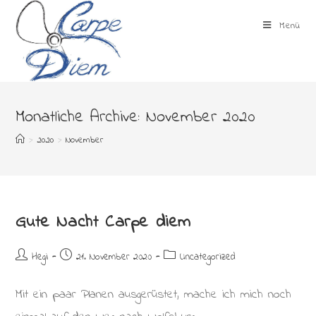
Zum
Inhalt
Menü
springen
Monatliche Archive: November 2020
>
2020
>
November
Gute Nacht Carpe diem
Beitrags-
Beitrag
Beitrags-
Hegi
21. November 2020
Uncategorized
Autor:
veröffentlicht:
Kategorie:
Mit ein paar Planen ausgerüstet, mache ich mich noch