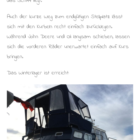
das Schiff liegt.
Auch der kurze Weg zum endgültigen Stellplatz lässt
sich mit den Kurbeln recht einfach zurücklegen.
Während John Deere und Oli langsam schieben, lassen
sich die vorderen Räder unerwartet einfach auf Kurs
bringen.
Das Winterlager ist erreicht: