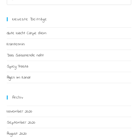
this
website
Neueste Beiträge
Gute Nacht Carpe diem
Krantermin
Das Saisonende naht
Spicy Pasta
Algen im Kanal
Archiv
November 2020
September 2020
August 2020