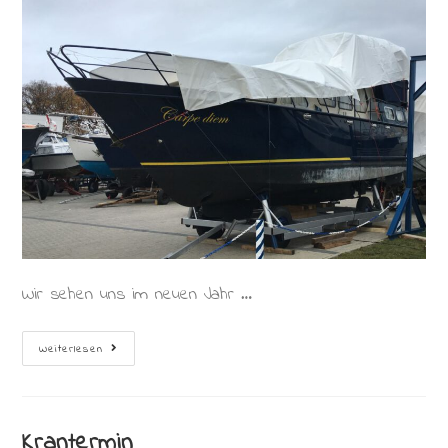
Wir sehen uns im neuen Jahr …
Gute
Weiterlesen
Nacht
Carpe
Diem
Krantermin