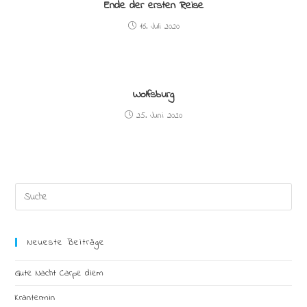
Ende der ersten Reise
16. Juli 2020
Wolfsburg
25. Juni 2020
Search
this
website
Neueste Beiträge
Gute Nacht Carpe diem
Krantermin