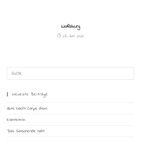
Wolfsburg
25. Juni 2020
Search
this
website
Neueste Beiträge
Gute Nacht Carpe diem
Krantermin
Das Saisonende naht