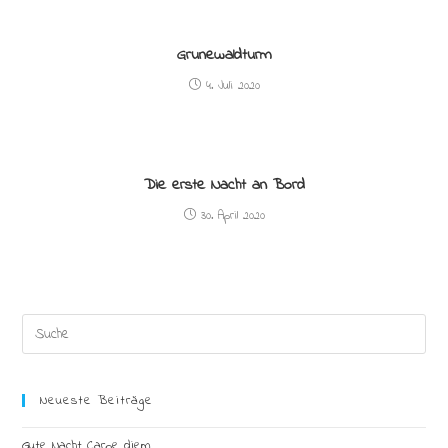
Grunewaldturm
4. Juli 2020
Die erste Nacht an Bord
30. April 2020
Search
this
website
Neueste Beiträge
Gute Nacht Carpe diem